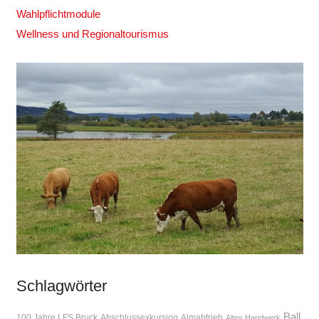
Wahlpflichtmodule
Wellness und Regionaltourismus
Schlagwörter
Ball
100 Jahre LFS Bruck
Abschlussexkursion
Almabtrieb
Altes Handwerk