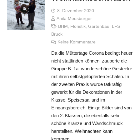
8. Dezember 2020
Anita Meusburger
BHM
,
Floristik
,
Gartenbau
,
LFS
Bruck
Keine Kommentare
Da die Müttertage Corona bedingt heuer
nicht stattfinden können, zauberte die
Gruppe B 1a wunderschöne Gestecke
mit ihren selbstgetöpferten Schalen. In
der zweiten Praxis wurde tatkräftig
gewerkt für die Dekorationen in der
Klasse, Speisesaal und im
Eingangsbereich. Einige Bilder sind von
den 2. Klassen, die ebenfalls sehr
schöne Kränze und Wandschmuck
herstellten. Weihnachten kann
kommen…….