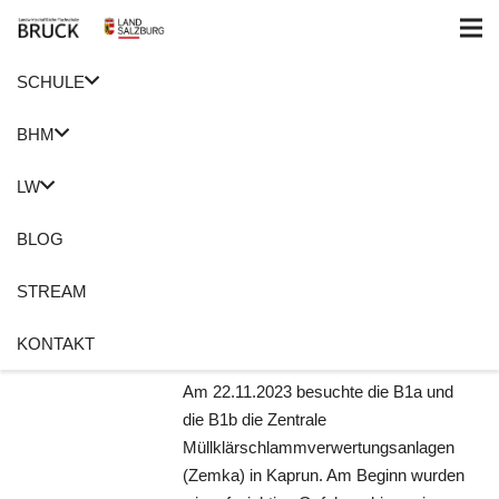
SCHULE
Home
BHM
BHM
Was passiert mit
LW
unserem Müll?
BLOG
22. November 2023
Anita Meusburger
STREAM
BHM
,
Exkursion
,
Umweltzeichen
,
Zemka
KONTAKT
Keine Kommentare
Am 22.11.2023 besuchte die B1a und
die B1b die Zentrale
Müllklärschlammverwertungsanlagen
(Zemka) in Kaprun. Am Beginn wurden