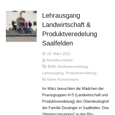
Lehrausgang
Landwirtschaft &
Produktveredelung
Saalfelden
18. März 2021
Roswitha Holzer
BHM
,
Direktvermarktung
,
Lehrausgang
,
Produktveredelung
Keine Kommentare
Im März besuchten die Mädchen der
Praxisgruppen 4+5 (Landwirtschaft und
Produktveredelung) den Oberdeutinghof
der Familie Deutinger in Saalfelden. Das
“Hineinschnuppern” in den Bio-