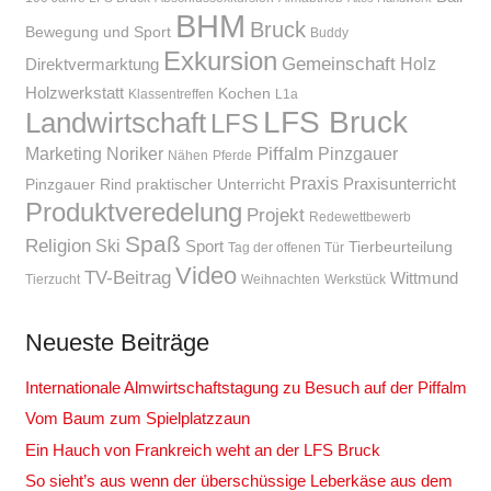
BHM
Bruck
Bewegung und Sport
Buddy
Exkursion
Gemeinschaft
Holz
Direktvermarktung
Holzwerkstatt
Kochen
Klassentreffen
L1a
LFS Bruck
Landwirtschaft
LFS
Piffalm
Marketing
Noriker
Pinzgauer
Nähen
Pferde
Praxis
Praxisunterricht
Pinzgauer Rind
praktischer Unterricht
Produktveredelung
Projekt
Redewettbewerb
Spaß
Religion
Ski
Sport
Tierbeurteilung
Tag der offenen Tür
Video
TV-Beitrag
Wittmund
Tierzucht
Weihnachten
Werkstück
Neueste Beiträge
Internationale Almwirtschaftstagung zu Besuch auf der Piffalm
Vom Baum zum Spielplatzzaun
Ein Hauch von Frankreich weht an der LFS Bruck
So sieht’s aus wenn der überschüssige Leberkäse aus dem