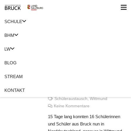
SCHULE
Home
Wittmund
BHM
Moin aus dem hohen
LW
Norden –
Schüleraustausch in
BLOG
Wittmund
STREAM
8. Oktober 2022
KONTAKT
Roswitha Holzer
Schüleraustausch
,
Wittmund
Keine Kommentare
15 Tage lang konnten 16 Schülerinnen
und Schüler aus Bruck nun in