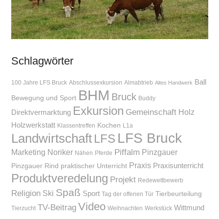
Schlagwörter
Ball
100 Jahre LFS Bruck
Abschlussexkursion
Almabtrieb
Altes Handwerk
BHM
Bruck
Bewegung und Sport
Buddy
Exkursion
Gemeinschaft
Holz
Direktvermarktung
Holzwerkstatt
Kochen
Klassentreffen
L1a
LFS Bruck
Landwirtschaft
LFS
Piffalm
Marketing
Noriker
Pinzgauer
Nähen
Pferde
Praxis
Praxisunterricht
Pinzgauer Rind
praktischer Unterricht
Produktveredelung
Projekt
Redewettbewerb
Spaß
Religion
Ski
Sport
Tierbeurteilung
Tag der offenen Tür
Video
TV-Beitrag
Wittmund
Tierzucht
Weihnachten
Werkstück