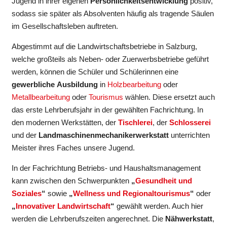
Jugend in ihrer eigenen
Persönlichkeitsentwicklung
positiv,
sodass sie später als Absolventen häufig als tragende Säulen
im Gesellschaftsleben auftreten.
Abgestimmt auf die Landwirtschaftsbetriebe in Salzburg,
welche großteils als Neben- oder Zuerwerbsbetriebe geführt
werden, können die Schüler und Schülerinnen eine
gewerbliche
Ausbildung
in
Holzbearbeitung
oder
Metallbearbeitung
oder
Tourismus
wählen. Diese ersetzt auch
das erste Lehrberufsjahr in der gewählten Fachrichtung. In
den modernen Werkstätten, der
Tischlerei
, der
Schlosserei
und der
Landmaschinenmechanikerwerkstatt
unterrichten
Meister ihres Faches unsere Jugend.
In der Fachrichtung Betriebs- und Haushaltsmanagement
kann zwischen den Schwerpunkten
„
Gesundheit und
Soziales
“
sowie
„
Wellness und Regionaltourismus
“
oder
„
Innovativer Landwirtschaft
“
gewählt werden. Auch hier
werden die Lehrberufszeiten angerechnet. Die
Nähwerkstatt
,