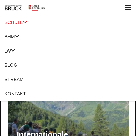
SCHULE
BHM
Aktuelles vom Blog
LW
BLOG
STREAM
KONTAKT
Internationale