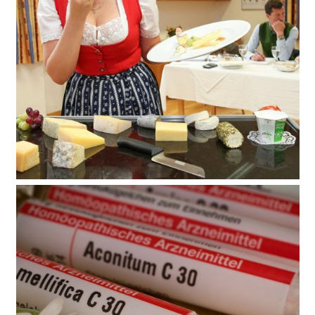
Diplomierte/r KäsekennerIn