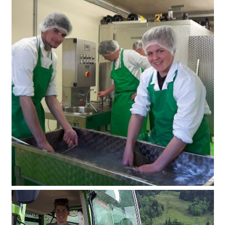
Piffbräu