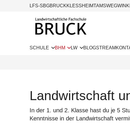
LFS-SBG
BRUCK
KLESSHEIM
TAMSWEG
WINK
SCHULE
BHM
LW
BLOG
STREAM
KONT
Landwirtschaft u
In der 1. und 2. Klasse hast du je 5 
Kenntnisse in der Landwirtschaft vermit