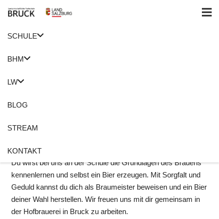
SCHULE
Home
Zusatzausbildungen
Piffbräu
Piffbräu
BHM
LW
Bier ist nicht nur ein Lebensmittel, es ist auch ein
Genussmittel und ein wertvolles veredeltes Produkt, welches
BLOG
du im
hofeigenen Piffbräu
der LFS Bruck herzustellen
lernst. Hopfen, Quellwasser aus der eigenen Quelle, Malz und
STREAM
Hefe sind die Grundlage für ein geschmackvolles und
vollmundiges Bier.
KONTAKT
Du wirst bei uns an der Schule die Grundlagen des Brauens
kennenlernen und selbst ein Bier erzeugen. Mit Sorgfalt und
Geduld kannst du dich als Braumeister beweisen und ein Bier
deiner Wahl herstellen. Wir freuen uns mit dir gemeinsam in
der Hofbrauerei in Bruck zu arbeiten.