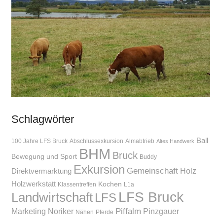
Schlagwörter
Ball
100 Jahre LFS Bruck
Abschlussexkursion
Almabtrieb
Altes Handwerk
BHM
Bruck
Bewegung und Sport
Buddy
Exkursion
Gemeinschaft
Holz
Direktvermarktung
Holzwerkstatt
Kochen
Klassentreffen
L1a
LFS Bruck
Landwirtschaft
LFS
Piffalm
Marketing
Noriker
Pinzgauer
Nähen
Pferde