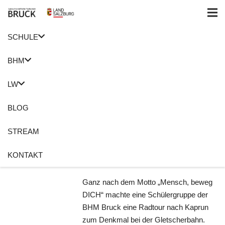
SCHULE
Home
Bewegung und Sport
BHM
Mensch, beweg‘ DICH
LW
und dein Gehirn sagt
Danke!
BLOG
23. Oktober 2019
STREAM
Roswitha Holzer
Bewegung und Sport
,
BHM
,
Sport
KONTAKT
Keine Kommentare
Ganz nach dem Motto „Mensch, beweg
DICH“ machte eine Schülergruppe der
BHM Bruck eine Radtour nach Kaprun
zum Denkmal bei der Gletscherbahn.