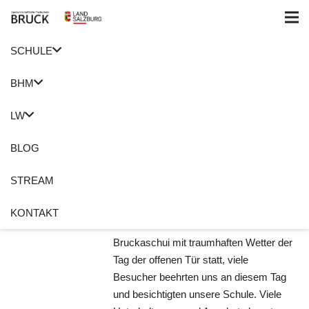
SCHULE
Home
Tag der offenen Tür
BHM
Tag der offenen
LW
Tür 2022
BLOG
18. Oktober 2022
Roswitha Holzer
STREAM
Tag der offenen Tür
Keine Kommentare
KONTAKT
Am 14. Oktober fand an der
Bruckaschui mit traumhaften Wetter der
Tag der offenen Tür statt, viele
Besucher beehrten uns an diesem Tag
und besichtigten unsere Schule. Viele