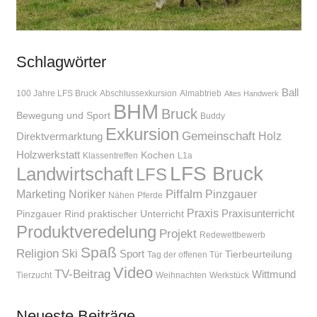
Schlagwörter
Ball
100 Jahre LFS Bruck
Abschlussexkursion
Almabtrieb
Altes Handwerk
BHM
Bruck
Bewegung und Sport
Buddy
Exkursion
Gemeinschaft
Holz
Direktvermarktung
Holzwerkstatt
Kochen
Klassentreffen
L1a
LFS Bruck
Landwirtschaft
LFS
Piffalm
Marketing
Noriker
Pinzgauer
Nähen
Pferde
Praxis
Praxisunterricht
Pinzgauer Rind
praktischer Unterricht
Produktveredelung
Projekt
Redewettbewerb
Spaß
Religion
Ski
Sport
Tierbeurteilung
Tag der offenen Tür
Video
TV-Beitrag
Wittmund
Tierzucht
Weihnachten
Werkstück
Neueste Beiträge