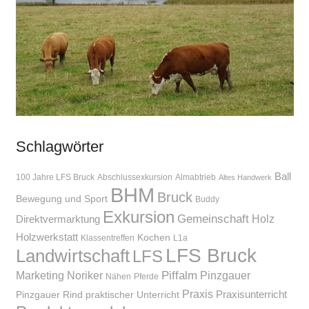
Schlagwörter
Ball
100 Jahre LFS Bruck
Abschlussexkursion
Almabtrieb
Altes Handwerk
BHM
Bruck
Bewegung und Sport
Buddy
Exkursion
Gemeinschaft
Holz
Direktvermarktung
Holzwerkstatt
Kochen
Klassentreffen
L1a
LFS Bruck
Landwirtschaft
LFS
Piffalm
Marketing
Noriker
Pinzgauer
Nähen
Pferde
Praxis
Praxisunterricht
Pinzgauer Rind
praktischer Unterricht