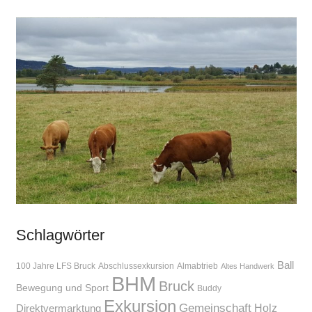
Schlagwörter
Ball
100 Jahre LFS Bruck
Abschlussexkursion
Almabtrieb
Altes Handwerk
BHM
Bruck
Bewegung und Sport
Buddy
Exkursion
Gemeinschaft
Holz
Direktvermarktung