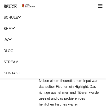
SCHULE
Home
Praxis
BHM
Petri heil
LW
20. Oktober 2020
Roswitha Holzer
BLOG
BHM
,
Fischen
,
Praxis
Keine Kommentare
STREAM
Die Landwirtschaftsgruppe 3 lernte
KONTAKT
diese Woche einiges übers Fischen.
Neben einem theoretischem Input war
das selber Fischen ein Highlight. Das
richtige ausnehmen und filitieren wurde
gezeigt und das probieren des
herrlichen Fisches war ein