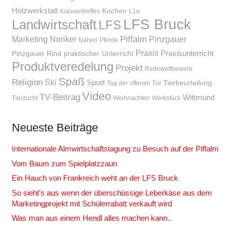
Holzwerkstatt
Kochen
Klassentreffen
L1a
LFS Bruck
Landwirtschaft
LFS
Piffalm
Marketing
Noriker
Pinzgauer
Nähen
Pferde
Praxis
Praxisunterricht
Pinzgauer Rind
praktischer Unterricht
Produktveredelung
Projekt
Redewettbewerb
Spaß
Religion
Ski
Sport
Tierbeurteilung
Tag der offenen Tür
Video
TV-Beitrag
Wittmund
Tierzucht
Weihnachten
Werkstück
Neueste Beiträge
Internationale Almwirtschaftstagung zu Besuch auf der Piffalm
Vom Baum zum Spielplatzzaun
Ein Hauch von Frankreich weht an der LFS Bruck
So sieht’s aus wenn der überschüssige Leberkäse aus dem
Marketingprojekt mit Schülerrabatt verkauft wird
Was man aus einem Hendl alles machen kann..