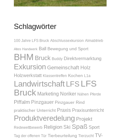
Schlagwörter
100 Jahre LFS Bruck
Abschlussexkursion
Almabtrieb
Ball
Bewegung und Sport
Altes Handwerk
BHM
Bruck
Direktvermarktung
Buddy
Exkursion
Gemeinschaft
Holz
Holzwerkstatt
Kochen
Klassentreffen
L1a
LFS
Landwirtschaft
LFS
Bruck
Marketing
Noriker
Nähen
Pferde
Piffalm
Pinzgauer
Pinzgauer Rind
Praxis
Praxisunterricht
praktischer Unterricht
Produktveredelung
Projekt
Spaß
Religion
Ski
Sport
Redewettbewerb
TV-
Tierbeurteilung
Tag der offenen Tür
Tierzucht