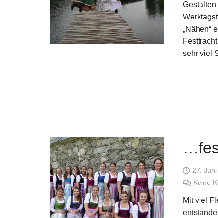
Gestalten
Werktagst
„Nähen“ e
Festtracht
sehr viel 
…fes
27. Jun
Keine 
Mit viel F
entstande