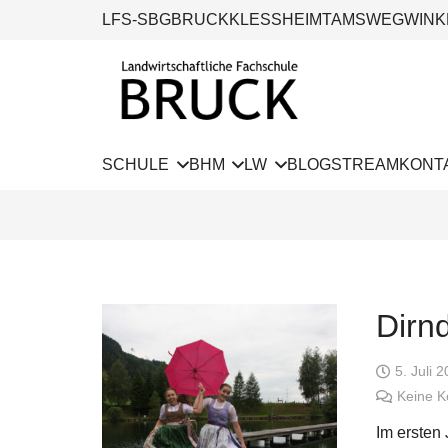
LFS-SBG
BRUCK
KLESSHEIM
TAMSWEG
WINK
SCHULE
BHM
LW
BLOG
STREAM
KONT
Dirnd
5. Juli 
Keine 
Im ersten 