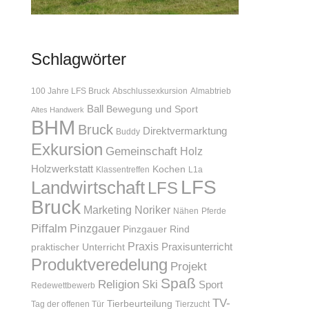
Schlagwörter
100 Jahre LFS Bruck
Abschlussexkursion
Almabtrieb
Ball
Bewegung und Sport
Altes Handwerk
BHM
Bruck
Direktvermarktung
Buddy
Exkursion
Gemeinschaft
Holz
Holzwerkstatt
Kochen
Klassentreffen
L1a
LFS
Landwirtschaft
LFS
Bruck
Marketing
Noriker
Nähen
Pferde
Piffalm
Pinzgauer
Pinzgauer Rind
Praxis
Praxisunterricht
praktischer Unterricht
Produktveredelung
Projekt
Spaß
Religion
Ski
Sport
Redewettbewerb
TV-
Tierbeurteilung
Tag der offenen Tür
Tierzucht