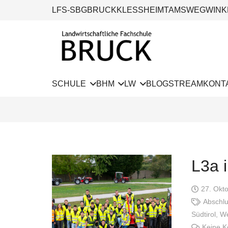
LFS-SBG
BRUCK
KLESSHEIM
TAMSWEG
WINK
SCHULE
BHM
LW
BLOG
STREAM
KONT
L3a i
27. Okt
Abschlu
Südtirol
,
We
Keine 