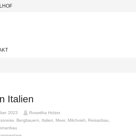
LHOF
AKT
n Italien
ober 2023
Roswitha Holzer
ssreise
,
Bergbauern
,
Italien
,
Meer
,
Milchvieh
,
Reisanbau
,
inanbau
Kommentare