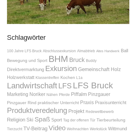
Schlagwörter
Ball
100 Jahre LFS Bruck
Abschlussexkursion
Almabtrieb
Altes Handwerk
BHM
Bruck
Bewegung und Sport
Buddy
Exkursion
Gemeinschaft
Holz
Direktvermarktung
Holzwerkstatt
Kochen
Klassentreffen
L1a
LFS Bruck
Landwirtschaft
LFS
Piffalm
Marketing
Noriker
Pinzgauer
Nähen
Pferde
Praxis
Praxisunterricht
Pinzgauer Rind
praktischer Unterricht
Produktveredelung
Projekt
Redewettbewerb
Spaß
Religion
Ski
Sport
Tierbeurteilung
Tag der offenen Tür
Video
TV-Beitrag
Wittmund
Tierzucht
Weihnachten
Werkstück