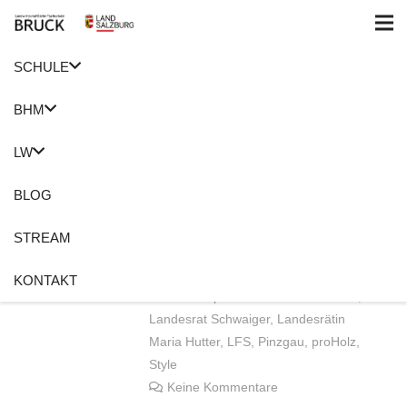
SCHULE
Home
proHolz
BHM
Landwirtschaftliche
LW
Fachschulen auf der
BIM
BLOG
22. November 2018
STREAM
Anita Meusburger
BHM
,
BIM
,
Bruck
,
Kuhl
,
KONTAKT
Landeshauptmann Wilfried Haslauer
,
Landesrat Schwaiger
,
Landesrätin
Maria Hutter
,
LFS
,
Pinzgau
,
proHolz
,
Style
Keine Kommentare