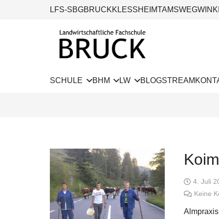
LFS-SBG
BRUCK
KLESSHEIM
TAMSWEG
WINK
SCHULE
BHM
LW
BLOG
STREAM
KONT
Koim
4. Juli 
Keine 
Almpraxis