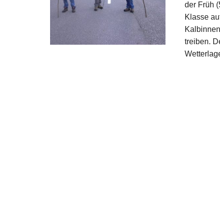
der Früh (
Klasse au
Kalbinnen
treiben. D
Wetterla