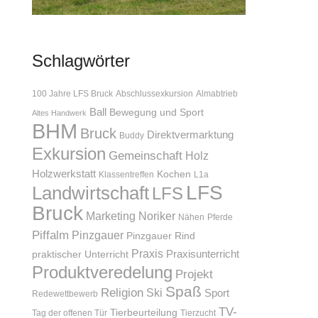
Schlagwörter
100 Jahre LFS Bruck
Abschlussexkursion
Almabtrieb
Ball
Bewegung und Sport
Altes Handwerk
BHM
Bruck
Direktvermarktung
Buddy
Exkursion
Gemeinschaft
Holz
Holzwerkstatt
Kochen
Klassentreffen
L1a
LFS
Landwirtschaft
LFS
Bruck
Marketing
Noriker
Nähen
Pferde
Piffalm
Pinzgauer
Pinzgauer Rind
Praxis
Praxisunterricht
praktischer Unterricht
Produktveredelung
Projekt
Spaß
Religion
Ski
Sport
Redewettbewerb
TV-
Tierbeurteilung
Tag der offenen Tür
Tierzucht