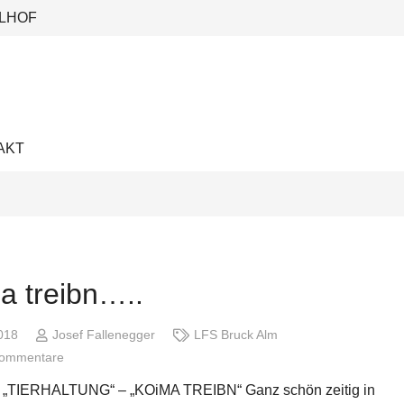
LHOF
AKT
a treibn…..
2018
Josef Fallenegger
LFS Bruck Alm
Kommentare
 „TIERHALTUNG“ – „KOiMA TREIBN“ Ganz schön zeitig in