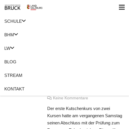
SCHULE
Home
Kutschenkurs
BHM
Bronzenes
LW
Fahrabzeichen
BLOG
24. Oktober 2018
Anita Meusburger
STREAM
Bronzenes Fahrabzeichen
,
Forbildungen
,
Kutschenkurs
,
Noriker
,
KONTAKT
Pferde
Keine Kommentare
Der erste Kutschenkurs von zwei
Kursen hatte am vergangenen Samstag
seinen Abschluss mit der Prüfung zum