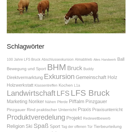
Schlagwörter
Ball
100 Jahre LFS Bruck
Abschlussexkursion
Almabtrieb
Altes Handwerk
BHM
Bruck
Bewegung und Sport
Buddy
Exkursion
Gemeinschaft
Holz
Direktvermarktung
Holzwerkstatt
Kochen
Klassentreffen
L1a
LFS Bruck
Landwirtschaft
LFS
Piffalm
Marketing
Noriker
Pinzgauer
Nähen
Pferde
Praxis
Praxisunterricht
Pinzgauer Rind
praktischer Unterricht
Produktveredelung
Projekt
Redewettbewerb
Spaß
Religion
Ski
Sport
Tierbeurteilung
Tag der offenen Tür