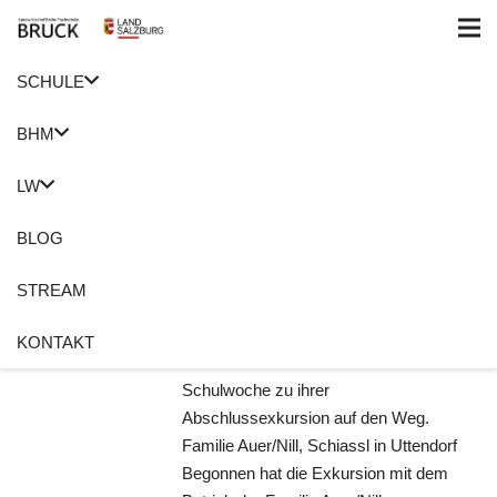
SCHULE
Home
Großglockner Hochalpenstraße
BHM
Salzburg – Tirol –
LW
Kärnten – Salzburg
BLOG
10. Juli 2022
Roswitha Holzer
Exkursion
,
Großglockner
STREAM
Hochalpenstraße
,
Landwirtschaft
Keine Kommentare
KONTAKT
Die L1a machte sich in der letzten
Schulwoche zu ihrer
Abschlussexkursion auf den Weg.
Familie Auer/Nill, Schiassl in Uttendorf
Begonnen hat die Exkursion mit dem