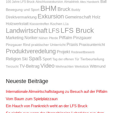
Ball
100 Jahre LFS Bruck
Abschlussexkursion
Almabtrieb
Altes Handwerk
BHM
Bruck
Bewegung und Sport
Buddy
Exkursion
Gemeinschaft
Holz
Direktvermarktung
Holzwerkstatt
Kochen
Klassentreffen
L1a
LFS Bruck
Landwirtschaft
LFS
Piffalm
Marketing
Noriker
Pinzgauer
Nähen
Pferde
Praxis
Praxisunterricht
Pinzgauer Rind
praktischer Unterricht
Produktveredelung
Projekt
Redewettbewerb
Spaß
Religion
Ski
Sport
Tierbeurteilung
Tag der offenen Tür
Video
TV-Beitrag
Wittmund
Tierzucht
Weihnachten
Werkstück
Neueste Beiträge
Internationale Almwirtschaftstagung zu Besuch auf der Piffalm
Vom Baum zum Spielplatzzaun
Ein Hauch von Frankreich weht an der LFS Bruck