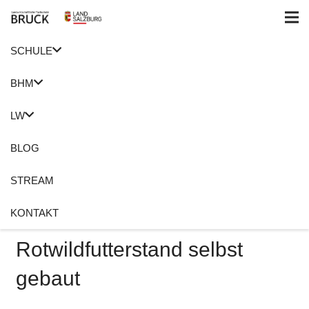
SCHULE
BHM
LW
BLOG
STREAM
KONTAKT
Hochsitz und
Rotwildfutterstand selbst
gebaut