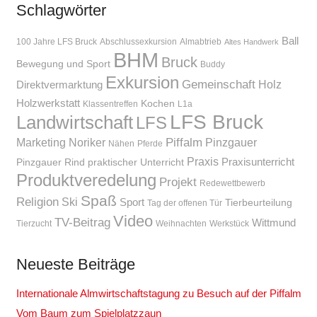
Schlagwörter
Ball
100 Jahre LFS Bruck
Abschlussexkursion
Almabtrieb
Altes Handwerk
BHM
Bruck
Bewegung und Sport
Buddy
Exkursion
Gemeinschaft
Holz
Direktvermarktung
Holzwerkstatt
Kochen
Klassentreffen
L1a
LFS Bruck
Landwirtschaft
LFS
Piffalm
Marketing
Noriker
Pinzgauer
Nähen
Pferde
Praxis
Praxisunterricht
Pinzgauer Rind
praktischer Unterricht
Produktveredelung
Projekt
Redewettbewerb
Spaß
Religion
Ski
Sport
Tierbeurteilung
Tag der offenen Tür
Video
TV-Beitrag
Wittmund
Tierzucht
Weihnachten
Werkstück
Neueste Beiträge
Internationale Almwirtschaftstagung zu Besuch auf der Piffalm
Vom Baum zum Spielplatzzaun