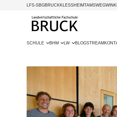
LFS-SBG
BRUCK
KLESSHEIM
TAMSWEG
WINK
SCHULE
BHM
LW
BLOG
STREAM
KONT