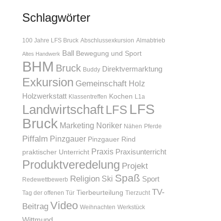
Schlagwörter
100 Jahre LFS Bruck
Abschlussexkursion
Almabtrieb
Ball
Bewegung und Sport
Altes Handwerk
BHM
Bruck
Direktvermarktung
Buddy
Exkursion
Gemeinschaft
Holz
Holzwerkstatt
Kochen
Klassentreffen
L1a
LFS
Landwirtschaft
LFS
Bruck
Marketing
Noriker
Nähen
Pferde
Piffalm
Pinzgauer
Pinzgauer Rind
Praxis
Praxisunterricht
praktischer Unterricht
Produktveredelung
Projekt
Spaß
Religion
Ski
Sport
Redewettbewerb
TV-
Tierbeurteilung
Tag der offenen Tür
Tierzucht
Video
Beitrag
Weihnachten
Werkstück
Wittmund