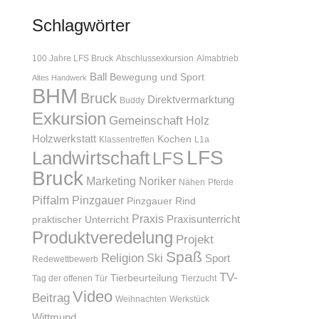
Schlagwörter
100 Jahre LFS Bruck
Abschlussexkursion
Almabtrieb
Ball
Bewegung und Sport
Altes Handwerk
BHM
Bruck
Direktvermarktung
Buddy
Exkursion
Gemeinschaft
Holz
Holzwerkstatt
Kochen
Klassentreffen
L1a
LFS
Landwirtschaft
LFS
Bruck
Marketing
Noriker
Nähen
Pferde
Piffalm
Pinzgauer
Pinzgauer Rind
Praxis
Praxisunterricht
praktischer Unterricht
Produktveredelung
Projekt
Spaß
Religion
Ski
Sport
Redewettbewerb
TV-
Tierbeurteilung
Tag der offenen Tür
Tierzucht
Video
Beitrag
Weihnachten
Werkstück
Wittmund