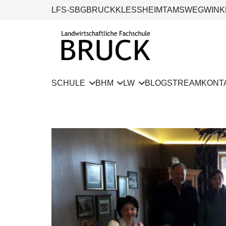
LFS-SBG
BRUCK
KLESSHEIM
TAMSWEG
WINK
SCHULE
BHM
LW
BLOG
STREAM
KONT