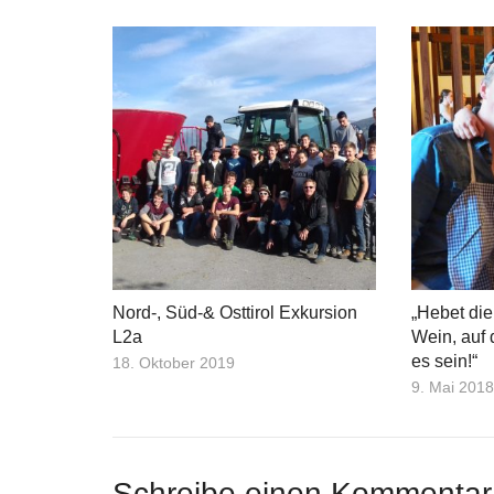
Nord-, Süd-& Osttirol Exkursion
„Hebet die
L2a
Wein, auf 
es sein!“
18. Oktober 2019
9. Mai 201
Schreibe einen Kommenta