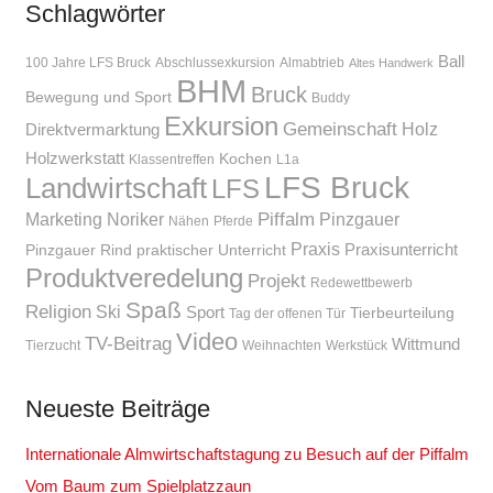
Schlagwörter
Ball
100 Jahre LFS Bruck
Abschlussexkursion
Almabtrieb
Altes Handwerk
BHM
Bruck
Bewegung und Sport
Buddy
Exkursion
Gemeinschaft
Holz
Direktvermarktung
Holzwerkstatt
Kochen
Klassentreffen
L1a
LFS Bruck
Landwirtschaft
LFS
Piffalm
Marketing
Noriker
Pinzgauer
Nähen
Pferde
Praxis
Praxisunterricht
Pinzgauer Rind
praktischer Unterricht
Produktveredelung
Projekt
Redewettbewerb
Spaß
Religion
Ski
Sport
Tierbeurteilung
Tag der offenen Tür
Video
TV-Beitrag
Wittmund
Tierzucht
Weihnachten
Werkstück
Neueste Beiträge
Internationale Almwirtschaftstagung zu Besuch auf der Piffalm
Vom Baum zum Spielplatzzaun