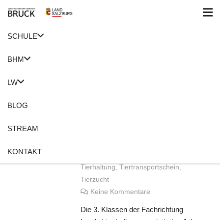
SCHULE
Home
Tiertransportschein
BHM
Herbststiermarkt – Wir
LW
waren dabei !
BLOG
22. November 2018
Anita Meusburger
STREAM
Pinzgauer Rind
,
Rinderzuchtverband
,
KONTAKT
Rinderzuchtverband Salzburg
,
Tierhaltung
,
Tiertransportschein
,
Tierzucht
Keine Kommentare
Die 3. Klassen der Fachrichtung