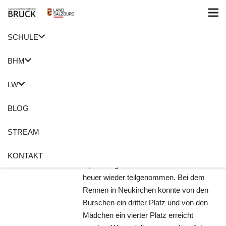
SCHULE
Home
Schi
BHM
Bezirksmeisterschaften
LW
Schi alpin
BLOG
20. Februar 2020
Roswitha Holzer
Alpin
,
Schi
STREAM
Keine Kommentare
Bei den Bezirksmeisterschaften Schi
KONTAKT
alpin Pinzgau hat die LFS Bruck auch
heuer wieder teilgenommen. Bei dem
Rennen in Neukirchen konnte von den
Burschen ein dritter Platz und von den
Mädchen ein vierter Platz erreicht