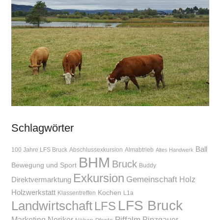
Schlagwörter
Ball
100 Jahre LFS Bruck
Abschlussexkursion
Almabtrieb
Altes Handwerk
BHM
Bruck
Bewegung und Sport
Buddy
Exkursion
Gemeinschaft
Holz
Direktvermarktung
Holzwerkstatt
Kochen
Klassentreffen
L1a
LFS Bruck
Landwirtschaft
LFS
Piffalm
Marketing
Noriker
Pinzgauer