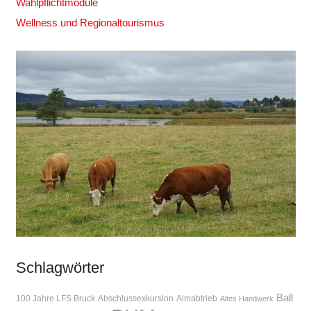
Wahlpflichtmodule
Wellness und Regionaltourismus
Schlagwörter
Ball
100 Jahre LFS Bruck
Abschlussexkursion
Almabtrieb
Altes Handwerk