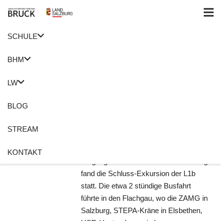
SCHULE
Home
Schaubetrieb
BHM
Exkursion L1b
LW
Flachgau
BLOG
11. Juni 2019
Roswitha Holzer
Exkursion
,
Flachgau
,
STREAM
Heutrocknung
,
Schaubetrieb
Keine Kommentare
KONTAKT
Vergangenen Mittwoch und Donnerstag
fand die Schluss-Exkursion der L1b
statt. Die etwa 2 stündige Busfahrt
führte in den Flachgau, wo die ZAMG in
Salzburg, STEPA-Kräne in Elsbethen,