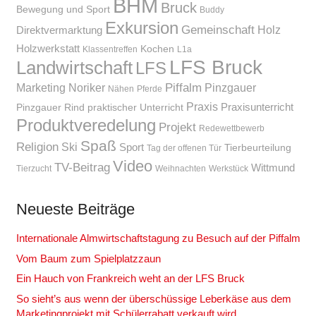
BHM
Bruck
Bewegung und Sport
Buddy
Exkursion
Gemeinschaft
Holz
Direktvermarktung
Holzwerkstatt
Kochen
Klassentreffen
L1a
LFS Bruck
Landwirtschaft
LFS
Piffalm
Marketing
Noriker
Pinzgauer
Nähen
Pferde
Praxis
Praxisunterricht
Pinzgauer Rind
praktischer Unterricht
Produktveredelung
Projekt
Redewettbewerb
Spaß
Religion
Ski
Sport
Tierbeurteilung
Tag der offenen Tür
Video
TV-Beitrag
Wittmund
Tierzucht
Weihnachten
Werkstück
Neueste Beiträge
Internationale Almwirtschaftstagung zu Besuch auf der Piffalm
Vom Baum zum Spielplatzzaun
Ein Hauch von Frankreich weht an der LFS Bruck
So sieht’s aus wenn der überschüssige Leberkäse aus dem
Marketingprojekt mit Schülerrabatt verkauft wird