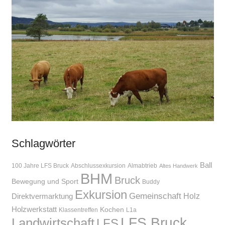
Schlagwörter
Ball
100 Jahre LFS Bruck
Abschlussexkursion
Almabtrieb
Altes Handwerk
BHM
Bruck
Bewegung und Sport
Buddy
Exkursion
Gemeinschaft
Holz
Direktvermarktung
Holzwerkstatt
Kochen
Klassentreffen
L1a
LFS Bruck
Landwirtschaft
LFS