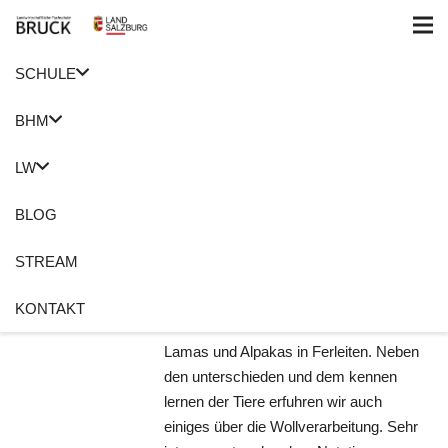
SCHULE
Home
Mensch
BHM
Begegnung Mensch
LW
und Tier
BLOG
20. Oktober 2020
Roswitha Holzer
STREAM
Lehrausgang
,
Mensch
,
Tier
Keine Kommentare
KONTAKT
Unter diesem Motto besuchte die L2 die
Lamas und Alpakas in Ferleiten. Neben
den unterschieden und dem kennen
lernen der Tiere erfuhren wir auch
einiges über die Wollverarbeitung. Sehr