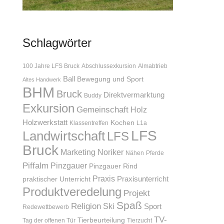
Schlagwörter
100 Jahre LFS Bruck
Abschlussexkursion
Almabtrieb
Ball
Bewegung und Sport
Altes Handwerk
BHM
Bruck
Direktvermarktung
Buddy
Exkursion
Gemeinschaft
Holz
Holzwerkstatt
Kochen
Klassentreffen
L1a
LFS
Landwirtschaft
LFS
Bruck
Marketing
Noriker
Nähen
Pferde
Piffalm
Pinzgauer
Pinzgauer Rind
Praxis
Praxisunterricht
praktischer Unterricht
Produktveredelung
Projekt
Spaß
Religion
Ski
Sport
Redewettbewerb
TV-
Tierbeurteilung
Tag der offenen Tür
Tierzucht