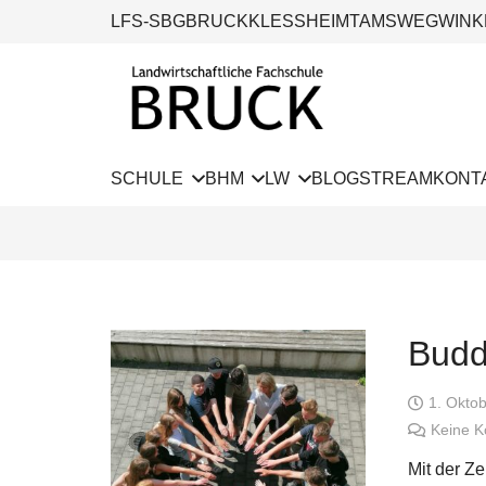
LFS-SBG
BRUCK
KLESSHEIM
TAMSWEG
WINK
SCHULE
BHM
LW
BLOG
STREAM
KONT
Buddy
1. Okto
Keine 
Mit der Ze