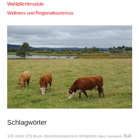
Wahlpflichtmodule
Wellness und Regionaltourismus
Schlagwörter
Ball
100 Jahre LFS Bruck
Abschlussexkursion
Almabtrieb
Altes Handwerk