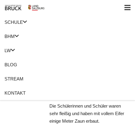
SCHULE
Home
Gemeinde Fusch
BHM
Pinzga Zaun nimmt
LW
Form an
BLOG
26. Juni 2020
Anita Meusburger
STREAM
Altes Handwerk
,
Gemeinde Fusch
,
LFS Bruck
,
Pinzga Zaun
KONTAKT
Keine Kommentare
Die Schülerinnen und Schüler waren
sehr fleißig und haben mit vollem Eifer
einige Meter Zaun erbaut.