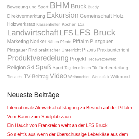
BHM
Bruck
Bewegung und Sport
Buddy
Exkursion
Gemeinschaft
Holz
Direktvermarktung
Holzwerkstatt
Kochen
Klassentreffen
L1a
LFS Bruck
Landwirtschaft
LFS
Piffalm
Marketing
Noriker
Pinzgauer
Nähen
Pferde
Praxis
Praxisunterricht
Pinzgauer Rind
praktischer Unterricht
Produktveredelung
Projekt
Redewettbewerb
Spaß
Religion
Ski
Sport
Tierbeurteilung
Tag der offenen Tür
Video
TV-Beitrag
Wittmund
Tierzucht
Weihnachten
Werkstück
Neueste Beiträge
Internationale Almwirtschaftstagung zu Besuch auf der Piffalm
Vom Baum zum Spielplatzzaun
Ein Hauch von Frankreich weht an der LFS Bruck
So sieht’s aus wenn der überschüssige Leberkäse aus dem