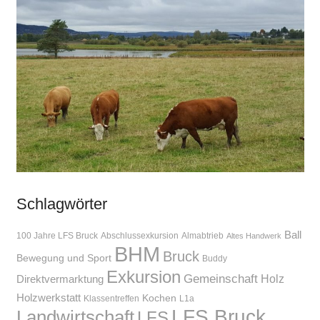
Schlagwörter
Ball
100 Jahre LFS Bruck
Abschlussexkursion
Almabtrieb
Altes Handwerk
BHM
Bruck
Bewegung und Sport
Buddy
Exkursion
Gemeinschaft
Holz
Direktvermarktung
Holzwerkstatt
Kochen
Klassentreffen
L1a
LFS Bruck
Landwirtschaft
LFS