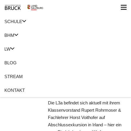
SCHULE
Home
Erfahrungen
BHM
Abschlussexkursion
LW
Irland
BLOG
18. Oktober 2019
Roswitha Holzer
STREAM
Abschlussexkursion
,
Erfahrungen
,
Irland
KONTAKT
Keine Kommentare
Die L3a befindet sich aktuell mit ihrem
Klassenvorstand Rupert Rohrmoser &
Fachlehrer Horst Voithofer auf
Abschlussexkursion in Irland – hier ein