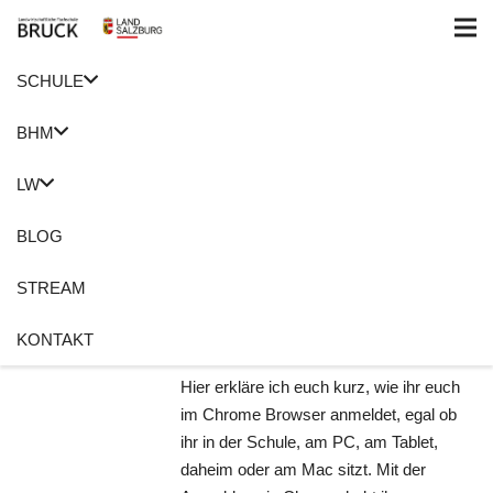
SCHULE
Home
eEducation
BHM
Anmeldung in Google
LW
Chrome
BLOG
3. November 2019
Roswitha Holzer
STREAM
eEducation
,
Google
,
Google for
Education
,
Tutorials
,
Video
KONTAKT
Keine Kommentare
Hier erkläre ich euch kurz, wie ihr euch
im Chrome Browser anmeldet, egal ob
ihr in der Schule, am PC, am Tablet,
daheim oder am Mac sitzt. Mit der