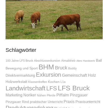
Schlagwörter
Ball
100 Jahre LFS Bruck
Abschlussexkursion
Almabtrieb
Altes Handwerk
BHM
Bruck
Bewegung und Sport
Buddy
Exkursion
Gemeinschaft
Holz
Direktvermarktung
Holzwerkstatt
Kochen
Klassentreffen
L1a
LFS Bruck
Landwirtschaft
LFS
Piffalm
Marketing
Noriker
Pinzgauer
Nähen
Pferde
Praxis
Praxisunterricht
Pinzgauer Rind
praktischer Unterricht
Produktveredelung