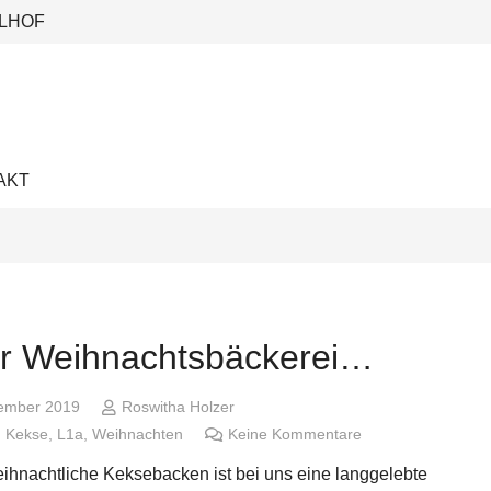
LHOF
AKT
er Weihnachtsbäckerei…
ember 2019
Roswitha Holzer
,
Kekse
,
L1a
,
Weihnachten
Keine Kommentare
ihnachtliche Keksebacken ist bei uns eine langgelebte