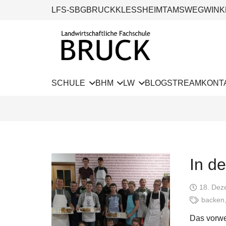
LFS-SBG
BRUCK
KLESSHEIM
TAMSWEG
WINK
SCHULE
BHM
LW
BLOG
STREAM
KONT
In d
18. Dez
backen
Das vorwe