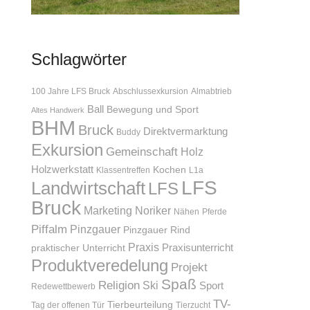
Schlagwörter
100 Jahre LFS Bruck
Abschlussexkursion
Almabtrieb
Ball
Bewegung und Sport
Altes Handwerk
BHM
Bruck
Direktvermarktung
Buddy
Exkursion
Gemeinschaft
Holz
Holzwerkstatt
Kochen
Klassentreffen
L1a
LFS
Landwirtschaft
LFS
Bruck
Marketing
Noriker
Nähen
Pferde
Piffalm
Pinzgauer
Pinzgauer Rind
Praxis
Praxisunterricht
praktischer Unterricht
Produktveredelung
Projekt
Spaß
Religion
Ski
Sport
Redewettbewerb
TV-
Tierbeurteilung
Tag der offenen Tür
Tierzucht