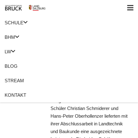
SCHULE
Home
Abschlussfeier LFS Bruck
BHM
Ausgezeichnete
LW
Abschlussarbeit…
BLOG
4. Juli 2018
Josef Fallenegger
Abschlussfeier LFS Bruck
,
LFS
STREAM
Abschlussprüfung Bruck
Keine Kommentare
KONTAKT
Ausgezeichnete Arbeit! Die beiden
Schüler Christian Schmiderer und
Hans-Peter Oberhollenzer lieferten mit
ihrer Abschlussarbeit in Landtechnik
und Baukunde eine ausgezeichnete