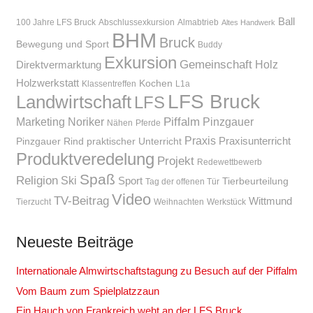
Ball
100 Jahre LFS Bruck
Abschlussexkursion
Almabtrieb
Altes Handwerk
BHM
Bruck
Bewegung und Sport
Buddy
Exkursion
Gemeinschaft
Holz
Direktvermarktung
Holzwerkstatt
Kochen
Klassentreffen
L1a
LFS Bruck
Landwirtschaft
LFS
Piffalm
Marketing
Noriker
Pinzgauer
Nähen
Pferde
Praxis
Praxisunterricht
Pinzgauer Rind
praktischer Unterricht
Produktveredelung
Projekt
Redewettbewerb
Spaß
Religion
Ski
Sport
Tierbeurteilung
Tag der offenen Tür
Video
TV-Beitrag
Wittmund
Tierzucht
Weihnachten
Werkstück
Neueste Beiträge
Internationale Almwirtschaftstagung zu Besuch auf der Piffalm
Vom Baum zum Spielplatzzaun
Ein Hauch von Frankreich weht an der LFS Bruck