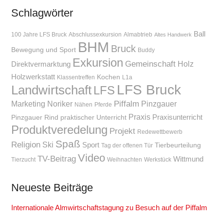
Schlagwörter
Ball
100 Jahre LFS Bruck
Abschlussexkursion
Almabtrieb
Altes Handwerk
BHM
Bruck
Bewegung und Sport
Buddy
Exkursion
Gemeinschaft
Holz
Direktvermarktung
Holzwerkstatt
Kochen
Klassentreffen
L1a
LFS Bruck
Landwirtschaft
LFS
Piffalm
Marketing
Noriker
Pinzgauer
Nähen
Pferde
Praxis
Praxisunterricht
Pinzgauer Rind
praktischer Unterricht
Produktveredelung
Projekt
Redewettbewerb
Spaß
Religion
Ski
Sport
Tierbeurteilung
Tag der offenen Tür
Video
TV-Beitrag
Wittmund
Tierzucht
Weihnachten
Werkstück
Neueste Beiträge
Internationale Almwirtschaftstagung zu Besuch auf der Piffalm