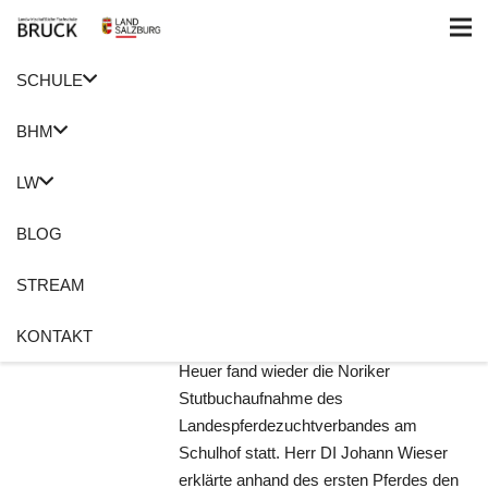
SCHULE
Home
3. Klasse
BHM
Stutbuchaufnahme
LW
16. Oktober 2018
Anita Meusburger
BLOG
3. Klasse
,
Landespferdezuchtverband
,
Noriker
,
STREAM
Stutbuchaufnahme
,
Zucht
Keine Kommentare
KONTAKT
Heuer fand wieder die Noriker
Stutbuchaufnahme des
Landespferdezuchtverbandes am
Schulhof statt. Herr DI Johann Wieser
erklärte anhand des ersten Pferdes den