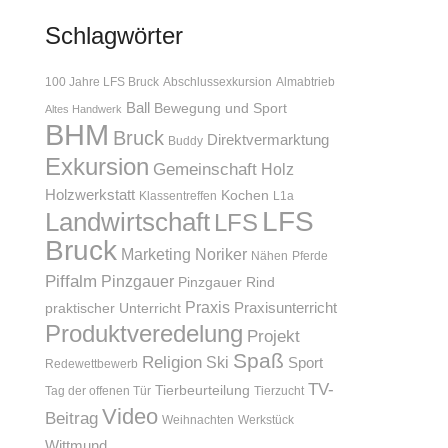
Schlagwörter
100 Jahre LFS Bruck
Abschlussexkursion
Almabtrieb
Ball
Bewegung und Sport
Altes Handwerk
BHM
Bruck
Direktvermarktung
Buddy
Exkursion
Gemeinschaft
Holz
Holzwerkstatt
Kochen
Klassentreffen
L1a
LFS
Landwirtschaft
LFS
Bruck
Marketing
Noriker
Nähen
Pferde
Piffalm
Pinzgauer
Pinzgauer Rind
Praxis
Praxisunterricht
praktischer Unterricht
Produktveredelung
Projekt
Spaß
Religion
Ski
Sport
Redewettbewerb
TV-
Tierbeurteilung
Tag der offenen Tür
Tierzucht
Video
Beitrag
Weihnachten
Werkstück
Wittmund