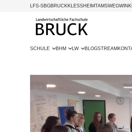
LFS-SBG
BRUCK
KLESSHEIM
TAMSWEG
WINK
SCHULE
BHM
LW
BLOG
STREAM
KONT