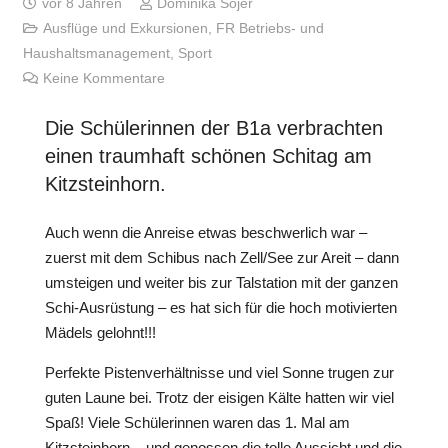
vor 8 Jahren
Dominika Sojer
Ausflüge und Exkursionen
,
FR Betriebs- und
Haushaltsmanagement
,
Sport
Keine Kommentare
Die Schülerinnen der B1a verbrachten
einen traumhaft schönen Schitag am
Kitzsteinhorn.
Auch wenn die Anreise etwas beschwerlich war –
zuerst mit dem Schibus nach Zell/See zur Areit – dann
umsteigen und weiter bis zur Talstation mit der ganzen
Schi-Ausrüstung – es hat sich für die hoch motivierten
Mädels gelohnt!!!
Perfekte Pistenverhältnisse und viel Sonne trugen zur
guten Laune bei. Trotz der eisigen Kälte hatten wir viel
Spaß! Viele Schülerinnen waren das 1. Mal am
Kitzsteinhorn – und genossen die tolle Aussicht und die