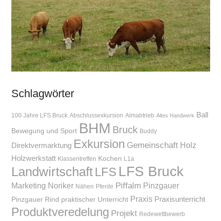
Schlagwörter
Ball
100 Jahre LFS Bruck
Abschlussexkursion
Almabtrieb
Altes Handwerk
BHM
Bruck
Bewegung und Sport
Buddy
Exkursion
Gemeinschaft
Holz
Direktvermarktung
Holzwerkstatt
Kochen
Klassentreffen
L1a
LFS Bruck
Landwirtschaft
LFS
Piffalm
Marketing
Noriker
Pinzgauer
Nähen
Pferde
Praxis
Praxisunterricht
Pinzgauer Rind
praktischer Unterricht
Produktveredelung
Projekt
Redewettbewerb