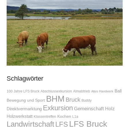
Schlagwörter
Ball
100 Jahre LFS Bruck
Abschlussexkursion
Almabtrieb
Altes Handwerk
BHM
Bruck
Bewegung und Sport
Buddy
Exkursion
Gemeinschaft
Holz
Direktvermarktung
Holzwerkstatt
Kochen
Klassentreffen
L1a
LFS Bruck
Landwirtschaft
LFS