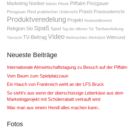
Piffalm
Marketing
Noriker
Pinzgauer
Nähen
Pferde
Praxis
Praxisunterricht
Pinzgauer Rind
praktischer Unterricht
Produktveredelung
Projekt
Redewettbewerb
Spaß
Religion
Ski
Sport
Tierbeurteilung
Tag der offenen Tür
Video
TV-Beitrag
Wittmund
Tierzucht
Weihnachten
Werkstück
Neueste Beiträge
Internationale Almwirtschaftstagung zu Besuch auf der Piffalm
Vom Baum zum Spielplatzzaun
Ein Hauch von Frankreich weht an der LFS Bruck
So sieht’s aus wenn der überschüssige Leberkäse aus dem
Marketingprojekt mit Schülerrabatt verkauft wird
Was man aus einem Hendl alles machen kann..
Fotos