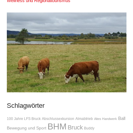
Wellness und Regionaltourismus
Schlagwörter
Ball
100 Jahre LFS Bruck
Abschlussexkursion
Almabtrieb
Altes Handwerk
BHM
Bruck
Bewegung und Sport
Buddy