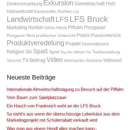
Exkursion
Gemeinschaft
Holz
Direktvermarktung
Holzwerkstatt
Kochen
Klassentreffen
L1a
LFS Bruck
Landwirtschaft
LFS
Piffalm
Marketing
Noriker
Pinzgauer
Nähen
Pferde
Praxis
Praxisunterricht
Pinzgauer Rind
praktischer Unterricht
Produktveredelung
Projekt
Redewettbewerb
Spaß
Religion
Ski
Sport
Tierbeurteilung
Tag der offenen Tür
Video
TV-Beitrag
Wittmund
Tierzucht
Weihnachten
Werkstück
Neueste Beiträge
Internationale Almwirtschaftstagung zu Besuch auf der Piffalm
Vom Baum zum Spielplatzzaun
Ein Hauch von Frankreich weht an der LFS Bruck
So sieht’s aus wenn der überschüssige Leberkäse aus dem
Marketingprojekt mit Schülerrabatt verkauft wird
Was man aus einem Hendl alles machen kann..