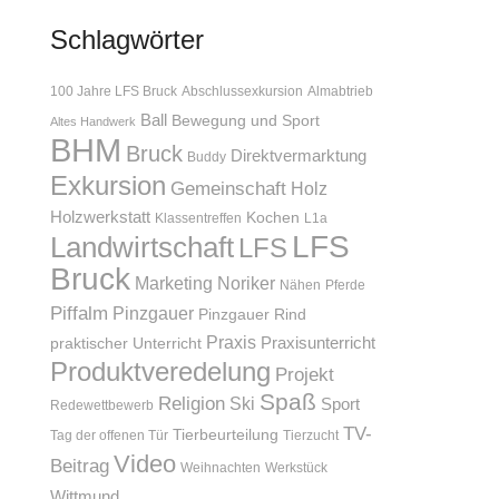
Schlagwörter
100 Jahre LFS Bruck
Abschlussexkursion
Almabtrieb
Ball
Bewegung und Sport
Altes Handwerk
BHM
Bruck
Direktvermarktung
Buddy
Exkursion
Gemeinschaft
Holz
Holzwerkstatt
Kochen
Klassentreffen
L1a
LFS
Landwirtschaft
LFS
Bruck
Marketing
Noriker
Nähen
Pferde
Piffalm
Pinzgauer
Pinzgauer Rind
Praxis
Praxisunterricht
praktischer Unterricht
Produktveredelung
Projekt
Spaß
Religion
Ski
Sport
Redewettbewerb
TV-
Tierbeurteilung
Tag der offenen Tür
Tierzucht
Video
Beitrag
Weihnachten
Werkstück
Wittmund