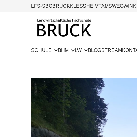
LFS-SBG
BRUCK
KLESSHEIM
TAMSWEG
WINK
SCHULE
BHM
LW
BLOG
STREAM
KONT