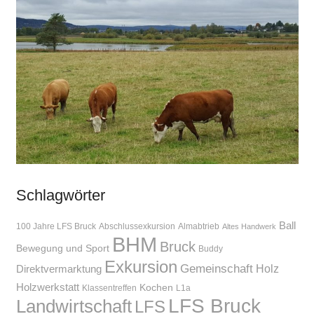
Schlagwörter
Ball
100 Jahre LFS Bruck
Abschlussexkursion
Almabtrieb
Altes Handwerk
BHM
Bruck
Bewegung und Sport
Buddy
Exkursion
Gemeinschaft
Holz
Direktvermarktung
Holzwerkstatt
Kochen
Klassentreffen
L1a
LFS Bruck
Landwirtschaft
LFS