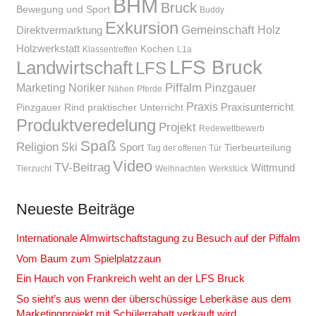
BHM
Bruck
Bewegung und Sport
Buddy
Exkursion
Gemeinschaft
Holz
Direktvermarktung
Holzwerkstatt
Kochen
Klassentreffen
L1a
LFS Bruck
Landwirtschaft
LFS
Piffalm
Marketing
Noriker
Pinzgauer
Nähen
Pferde
Praxis
Praxisunterricht
Pinzgauer Rind
praktischer Unterricht
Produktveredelung
Projekt
Redewettbewerb
Spaß
Religion
Ski
Sport
Tierbeurteilung
Tag der offenen Tür
Video
TV-Beitrag
Wittmund
Tierzucht
Weihnachten
Werkstück
Neueste Beiträge
Internationale Almwirtschaftstagung zu Besuch auf der Piffalm
Vom Baum zum Spielplatzzaun
Ein Hauch von Frankreich weht an der LFS Bruck
So sieht’s aus wenn der überschüssige Leberkäse aus dem
Marketingprojekt mit Schülerrabatt verkauft wird