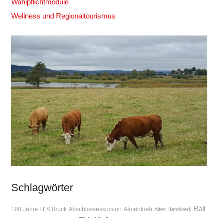
Wahlpflichtmodule
Wellness und Regionaltourismus
Schlagwörter
Ball
100 Jahre LFS Bruck
Abschlussexkursion
Almabtrieb
Altes Handwerk