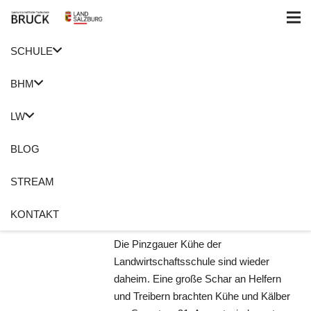
SCHULE
Home
Sommer
BHM
Wir sind wieder
LW
daheim
BLOG
2. September 2019
Christian Dullnigg
STREAM
Almabtrieb
,
Bauernherbst
,
Kopfschmuck
,
Piffalm
,
Sommer
KONTAKT
Keine Kommentare
Die Pinzgauer Kühe der
Landwirtschaftsschule sind wieder
daheim. Eine große Schar an Helfern
und Treibern brachten Kühe und Kälber