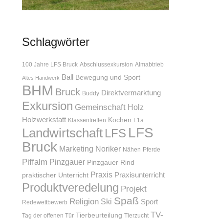
Schlagwörter
100 Jahre LFS Bruck
Abschlussexkursion
Almabtrieb
Ball
Bewegung und Sport
Altes Handwerk
BHM
Bruck
Direktvermarktung
Buddy
Exkursion
Gemeinschaft
Holz
Holzwerkstatt
Kochen
Klassentreffen
L1a
LFS
Landwirtschaft
LFS
Bruck
Marketing
Noriker
Nähen
Pferde
Piffalm
Pinzgauer
Pinzgauer Rind
Praxis
Praxisunterricht
praktischer Unterricht
Produktveredelung
Projekt
Spaß
Religion
Ski
Sport
Redewettbewerb
TV-
Tierbeurteilung
Tag der offenen Tür
Tierzucht