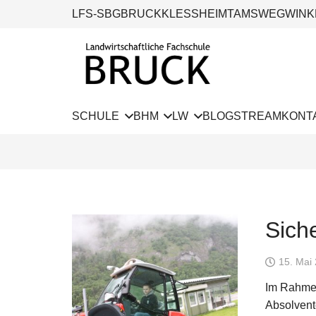
LFS-SBG
BRUCK
KLESSHEIM
TAMSWEG
WINK
SCHULE
BHM
LW
BLOG
STREAM
KONT
Siche
15. Mai
Im Rahmen
Absolvent