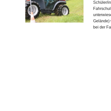
Schüler/i
Fahrschul
unterwies
Gelände) 
bei der F