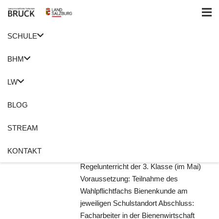
SCHULE
Home
Landwirtschaft
BHM
Bienenfacharbeiter
LW
24. Januar 2019
Anita Meusburger
BLOG
Keine Kommentare
STREAM
Bienenfacharbeiter Werde Profi in der
der Imkerei! Moduldauer: 4
KONTAKT
Schulwochen im Anschluss an den
Regelunterricht der 3. Klasse (im Mai)
Voraussetzung: Teilnahme des
Wahlpflichtfachs Bienenkunde am
jeweiligen Schulstandort Abschluss:
Facharbeiter in der Bienenwirtschaft