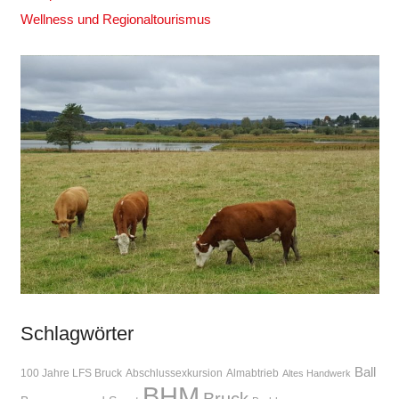
Wellness und Regionaltourismus
Schlagwörter
Ball
100 Jahre LFS Bruck
Abschlussexkursion
Almabtrieb
Altes Handwerk
BHM