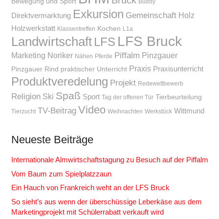
Bruck
Bewegung und Sport
Buddy
Exkursion
Gemeinschaft
Holz
Direktvermarktung
Holzwerkstatt
Kochen
Klassentreffen
L1a
LFS Bruck
Landwirtschaft
LFS
Piffalm
Marketing
Noriker
Pinzgauer
Nähen
Pferde
Praxis
Praxisunterricht
Pinzgauer Rind
praktischer Unterricht
Produktveredelung
Projekt
Redewettbewerb
Spaß
Religion
Ski
Sport
Tierbeurteilung
Tag der offenen Tür
Video
TV-Beitrag
Wittmund
Tierzucht
Weihnachten
Werkstück
Neueste Beiträge
Internationale Almwirtschaftstagung zu Besuch auf der Piffalm
Vom Baum zum Spielplatzzaun
Ein Hauch von Frankreich weht an der LFS Bruck
So sieht’s aus wenn der überschüssige Leberkäse aus dem
Marketingprojekt mit Schülerrabatt verkauft wird