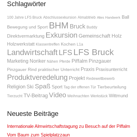
Schlagwörter
Ball
100 Jahre LFS Bruck
Abschlussexkursion
Almabtrieb
Altes Handwerk
BHM
Bruck
Bewegung und Sport
Buddy
Exkursion
Gemeinschaft
Holz
Direktvermarktung
Holzwerkstatt
Kochen
Klassentreffen
L1a
LFS Bruck
Landwirtschaft
LFS
Piffalm
Marketing
Noriker
Pinzgauer
Nähen
Pferde
Praxis
Praxisunterricht
Pinzgauer Rind
praktischer Unterricht
Produktveredelung
Projekt
Redewettbewerb
Spaß
Religion
Ski
Sport
Tierbeurteilung
Tag der offenen Tür
Video
TV-Beitrag
Wittmund
Tierzucht
Weihnachten
Werkstück
Neueste Beiträge
Internationale Almwirtschaftstagung zu Besuch auf der Piffalm
Vom Baum zum Spielplatzzaun