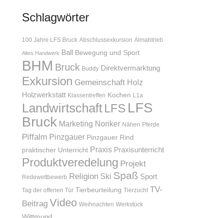
Schlagwörter
100 Jahre LFS Bruck
Abschlussexkursion
Almabtrieb
Ball
Bewegung und Sport
Altes Handwerk
BHM
Bruck
Direktvermarktung
Buddy
Exkursion
Gemeinschaft
Holz
Holzwerkstatt
Kochen
Klassentreffen
L1a
LFS
Landwirtschaft
LFS
Bruck
Marketing
Noriker
Nähen
Pferde
Piffalm
Pinzgauer
Pinzgauer Rind
Praxis
Praxisunterricht
praktischer Unterricht
Produktveredelung
Projekt
Spaß
Religion
Ski
Sport
Redewettbewerb
TV-
Tierbeurteilung
Tag der offenen Tür
Tierzucht
Video
Beitrag
Weihnachten
Werkstück
Wittmund