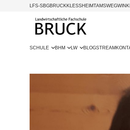
LFS-SBG
BRUCK
KLESSHEIM
TAMSWEG
WINK
SCHULE
BHM
LW
BLOG
STREAM
KONT